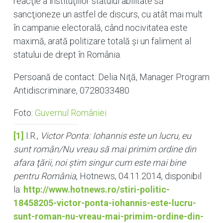
reacţie a instituţiilor statului abilitate să
sancţioneze un astfel de discurs, cu atât mai mult
în campanie electorală, când nocivitatea este
maximă, arată politizare totală şi un faliment al
statului de drept în România.
Persoană de contact: Delia Niţă, Manager Program
Antidiscriminare, 0728033480
Foto:
Guvernul României
[1]
I.R.,
Victor Ponta: Iohannis este un lucru, eu
sunt rom
â
n/Nu vreau să mai primim ordine din
afara ţării, noi ştim singur cum este mai bine
pentru România
, Hotnews, 04.11.2014, disponibil
la:
http://www.hotnews.ro/stiri-politic-
18458205-victor-ponta-iohannis-este-lucru-
sunt-roman-nu-vreau-mai-primim-ordine-din-