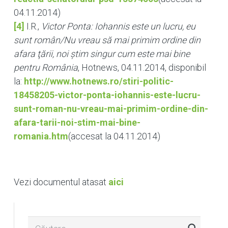
04.11.2014)
[4]
I.R.,
Victor Ponta: Iohannis este un lucru, eu
sunt rom
â
n/Nu vreau să mai primim ordine din
afara ţării, noi ştim singur cum este mai bine
pentru România
, Hotnews, 04.11.2014, disponibil
la:
http://www.hotnews.ro/stiri-politic-
18458205-victor-ponta-iohannis-este-lucru-
sunt-roman-nu-vreau-mai-primim-ordine-din-
afara-tarii-noi-stim-mai-bine-
romania.htm
(accesat la 04.11.2014)
Vezi documentul atasat
aici
Caută