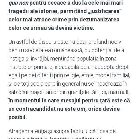
qua non
pentru ceeace a dus la cele mai mari
tragedii ale istoriei, permitând „justificarea”
celor mai atroce crime prin dezumanizarea
celor ce urmau să devină victime.
Un astfel de discurs este nu doar profund nociv
pentru societatea românească, cu potenţial de a
instiga şi învrăjbi, menţinând populaţia în zona
instictelor primare, incapabilă de a-i accepta drept
egali pe cei diferiţi prin religie, etnie, model familial,
şi pe toţi aceia care în general nu se încadrează în
şablonul majoritarilor din graniţele tării, ci, mai mult,
în momentul în care mesajul pentru ţară este că
un contracandidat nu este om, orice devine
posibil.
Atragem atenţia şi asupra faptului că lipsa de