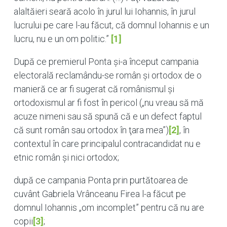
alaltăieri seară acolo în jurul lui Iohannis, în jurul
lucrului pe care l-au făcut, că domnul Iohannis e un
lucru, nu e un om politic.”
[1]
După ce premierul Ponta şi-a început campania
electorală reclamându-se român şi ortodox de o
manieră ce ar fi sugerat că românismul şi
ortodoxismul ar fi fost în pericol („nu vreau să mă
acuze nimeni sau să spună că e un defect faptul
că sunt român sau ortodox în ţara mea”)
[2]
, în
contextul în care principalul contracandidat nu e
etnic român şi nici ortodox;
după ce campania Ponta prin purtătoarea de
cuvânt Gabriela Vrânceanu Firea l-a făcut pe
domnul Iohannis „om incomplet” pentru că nu are
copii
[3]
;