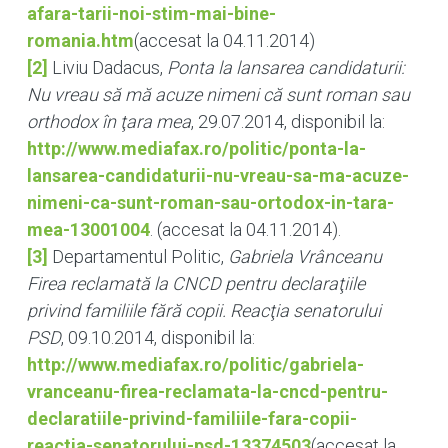
afara-tarii-noi-stim-mai-bine-
romania.htm
(accesat la 04.11.2014)
[2]
Liviu Dadacus,
Ponta la lansarea candidaturii:
Nu vreau să mă acuze nimeni că sunt roman sau
orthodox în ţara mea
, 29.07.2014, disponibil la:
http://www.mediafax.ro/politic/ponta-la-
lansarea-candidaturii-nu-vreau-sa-ma-acuze-
nimeni-ca-sunt-roman-sau-ortodox-in-tara-
mea-13001004
. (accesat la 04.11.2014).
[3]
Departamentul Politic,
Gabriela Vrânceanu
Firea reclamată la CNCD pentru declaraţiile
privind familiile fără copii. Reacţia senatorului
PSD
, 09.10.2014, disponibil la:
http://www.mediafax.ro/politic/gabriela-
vranceanu-firea-reclamata-la-cncd-pentru-
declaratiile-privind-familiile-fara-copii-
reactia-senatorului-psd-13374503
(accesat la