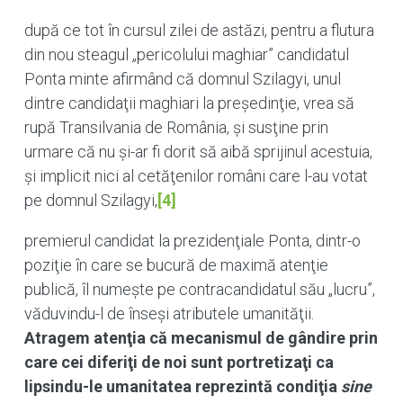
după ce tot în cursul zilei de astăzi, pentru a flutura
din nou steagul „pericolului maghiar” candidatul
Ponta minte afirmând că domnul Szilagyi, unul
dintre candidaţii maghiari la preşedinţie, vrea să
rupă Transilvania de România, şi susţine prin
urmare că nu şi-ar fi dorit să aibă sprijinul acestuia,
şi implicit nici al cetăţenilor români care l-au votat
pe domnul Szilagyi,
[4]
premierul candidat la prezidenţiale Ponta, dintr-o
poziţie în care se bucură de maximă atenţie
publică, îl numeşte pe contracandidatul său „lucru”,
văduvindu-l de înseşi atributele umanităţii.
Atragem atenţia că mecanismul de gândire prin
care cei diferiţi de noi sunt portretizaţi ca
lipsindu-le umanitatea reprezintă condiţia
sine