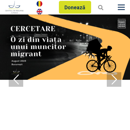
Donează
Nediscriminarea,
dincolo de cuvinte
Identificăm, raportăm și
combatem discursul urii, prin
deconstruirea prejudecăților
care îl susțin