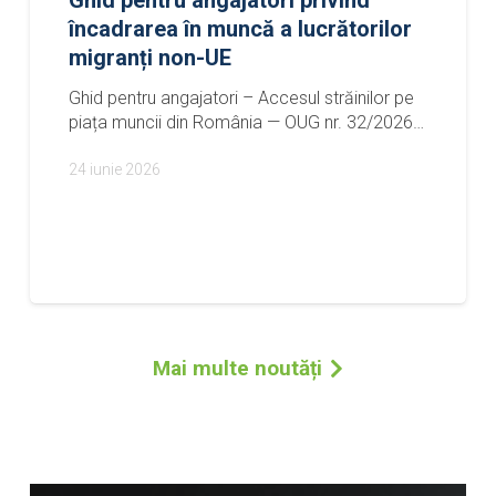
i privind
SCRISOARE PUBLICĂ:
 lucrătorilor
un semnal de alarmă p
de predictibilitate pe
lucrători străini care 
esul străinilor pe
legalitate
 OUG nr. 32/2026…
Fundaţia Centrul de Resurse
solicită public Inspectoratul
Imigrări identificarea și im
7 mai 2026
Mai multe noutăți