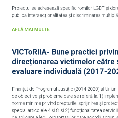
Proiectul se adresează specific romilor LGBT și do
publică intersecționalitatea și discriminarea multiplă
AFLĂ MAI MULTE
VICToRIIA- Bune practici privin
direcționarea victimelor către s
evaluare individuală (2017-20
Finanțat de Programul Justiție (2014-2020) al Uniuni
de obiective și probleme care se referă la: 1) implem
norme minime privind drepturile, sprijinirea și protecți
special articolele 4 și 8; si 2) funcționalitatea servici
de aplicare a legii, organizațiilor care acordă sprijin v