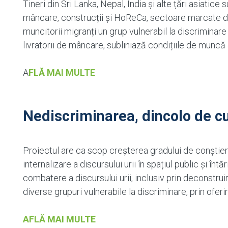
Tineri din Sri Lanka, Nepal, India și alte țări asiatice
mâncare, construcții și HoReCa, sectoare marcate de d
muncitorii migranți un grup vulnerabil la discriminare
livratorii de mâncare, subliniază condițiile de muncă
A
FLĂ MAI MULTE
Nediscriminarea, dincolo de c
Proiectul are ca scop creșterea gradului de conștient
internalizare a discursului urii în spațiul public și înt
combatere a discursului urii, inclusiv prin deconstrui
diverse grupuri vulnerabile la discriminare, prin oferi
AFLĂ MAI MULTE