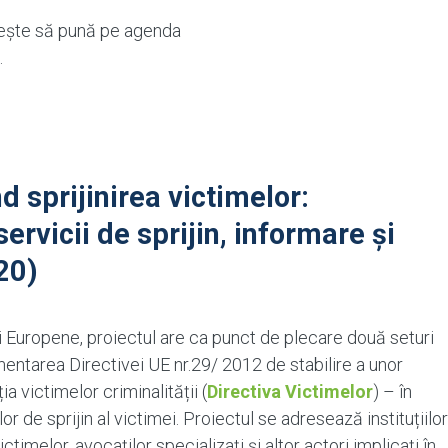
rește să pună pe agenda
.
d sprijinirea victimelor:
ervicii de sprijin, informare și
20)
i Europene, proiectul are ca punct de plecare două seturi
entarea Directivei UE nr.29/ 2012 de stabilire a unor
a victimelor criminalității (
Directiva Victimelor
) – în
ilor de sprijin al victimei. Proiectul se adresează instituțiilor
ictimelor, avocaților specializați și altor actori implicați în