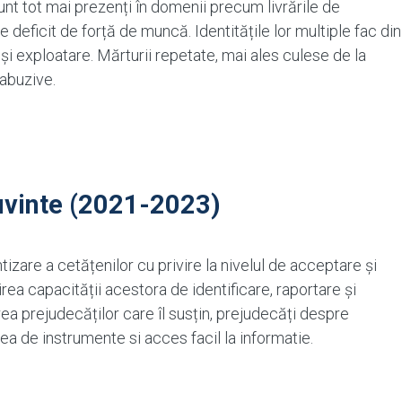
 sunt tot mai prezenți în domenii precum livrările de
eficit de forță de muncă. Identitățile lor multiple fac din
 și exploatare. Mărturii repetate, mai ales culese de la
 abuzive.
uvinte (2021-2023)
izare a cetățenilor cu privire la nivelul de acceptare și
ărirea capacității acestora de identificare, raportare și
rea prejudecăților care îl susțin, prejudecăți despre
rea de instrumente si acces facil la informatie.