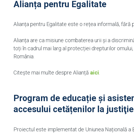
Alianța pentru Egalitate
Alianța pentru Egalitate este o rețea informală, fără p
Alianța are ca misiune combaterea urii și a discrimină
toți în cadrul mai larg al protecției drepturilor omului,
România.
Citește mai multe despre Alianță
aici
.
Program de educație şi asisten
accesului cetățenilor la just
Proiectul este implementat de Uniunea Națională a Ba