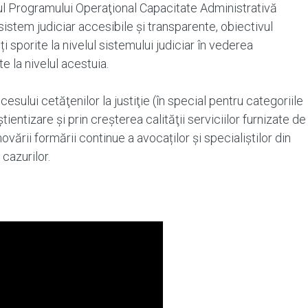
rul Programului Operaţional Capacitate Administrativă
sistem judiciar accesibile și transparente, obiectivul
ți sporite la nivelul sistemului judiciar în vederea
te la nivelul acestuia.
sului cetăţenilor la justiţie (în special pentru categoriile
ientizare şi prin creşterea calităţii serviciilor furnizate de
vării formării continue a avocaților și specialiștilor din
 cazurilor.