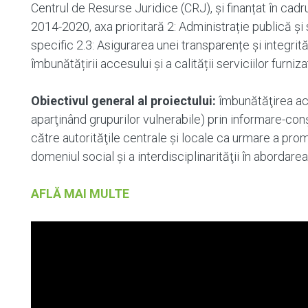
Centrul de Resurse Juridice (CRJ), și finanțat în cad
2014-2020, axa prioritară 2: Administrație publică și 
specific 2.3: Asigurarea unei transparențe și integrită
îmbunătățirii accesului și a calității serviciilor furniza
Obiectivul general al proiectului:
îmbunătăţirea acce
aparţinând grupurilor vulnerabile) prin informare-conşt
către autorităţile centrale și locale ca urmare a promo
domeniul social și a interdisciplinarităţii în abordarea
AFLĂ MAI MULTE