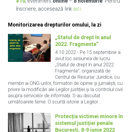
#10
, eveniment
online
–
8 noiembrie
. Pentru
înscriere, accesează link
aici
Monitorizarea drepturilor omului, la zi
„Statul de drept în anul
2022. Fragmente”
4.10.2022
-
Pe 15 septembrie a
avut loc sesiunea de lucru
„Statul de drept în anul 2022.
Fragmente”, organizată de
Centrul de Resurse Juridice, cu
membri ai ONG-urilor, formatori de opinie și jurnaliști, cu
privire la modificări ale Legilor justiției și la controlul civil
asupra serviciilor de informații. S-au discutat
următoarele teme: O scurtă istorie a Legilor...
Protecția victimei minore în
sistemul justiției penale
București, 8-9 iunie 2022