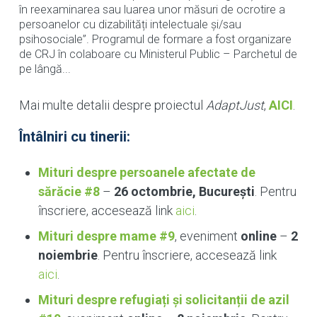
în reexaminarea sau luarea unor măsuri de ocrotire a
persoanelor cu dizabilități intelectuale și/sau
psihosociale”. Programul de formare a fost organizare
de CRJ în colaboare cu Ministerul Public – Parchetul de
pe lângă...
Mai multe detalii despre proiectul
AdaptJust
,
AICI
.
Întâlniri cu tinerii:
Mituri despre persoanele afectate de
sărăcie #8
–
26 octombrie, București
. Pentru
înscriere, accesează link
aici
.
Mituri despre mame #9
, eveniment
online
–
2
noiembrie
. Pentru înscriere, accesează link
aici
.
Mituri despre refugiați și solicitanții de azil