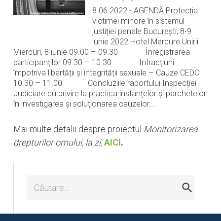
8.06.2022
-
AGENDĂ Protecția
victimei minore în sistemul
justiției penale București, 8-9
iunie 2022 Hotel Mercure Unirii
Miercuri, 8 iunie 09.00 – 09.30 Înregistrarea
participanților 09.30 – 10.30 Infracțiuni
împotriva libertății și integrității sexuale – Cauze CEDO
10.30 – 11.00 Concluziile raportului Inspecției
Judiciare cu privire la practica instanțelor și parchetelor
în investigarea și soluționarea cauzelor...
Mai multe detalii despre proiectul
Monitorizarea
drepturilor omului, la zi,
AICI
.
Caută
după: