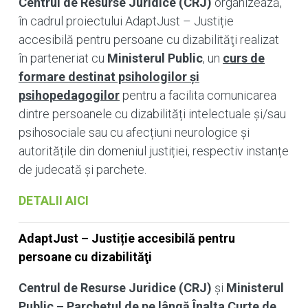
Centrul de Resurse Juridice (CRJ)
organizează,
în cadrul proiectului AdaptJust – Justiție
accesibilă pentru persoane cu dizabilităţi realizat
în parteneriat cu
Ministerul Public
, un
curs de
formare destinat psihologilor și
psihopedagogilor
pentru a facilita comunicarea
dintre persoanele cu dizabilități intelectuale și/sau
psihosociale sau cu afecțiuni neurologice și
autoritățile din domeniul justiției, respectiv instanțe
de judecată și parchete.
DETALII AICI
AdaptJust – Justiție accesibilă pentru
persoane cu dizabilităţi
Centrul de Resurse Juridice (CRJ)
și
Ministerul
Public – Parchetul de pe lângă Înalta Curte de