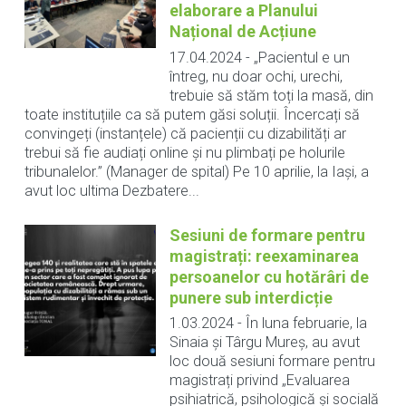
elaborare a Planului
Național de Acțiune
17.04.2024
-
„Pacientul e un
întreg, nu doar ochi, urechi,
trebuie să stăm toți la masă, din
toate instituțiile ca să putem găsi soluții. Încercați să
convingeți (instanțele) că pacienții cu dizabilități ar
trebui să fie audiați online și nu plimbați pe holurile
tribunalelor.” (Manager de spital) Pe 10 aprilie, la Iași, a
avut loc ultima Dezbatere...
Sesiuni de formare pentru
magistrați: reexaminarea
persoanelor cu hotărâri de
punere sub interdicție
1.03.2024
-
În luna februarie, la
Sinaia și Târgu Mureș, au avut
loc două sesiuni formare pentru
magistrați privind „Evaluarea
psihiatrică, psihologică și socială