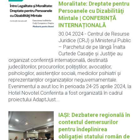
Moralitate: Dreptate pentru
Persoanele cu Dizabilităţi
Mintale | CONFERINȚĂ
INTERNAȚIONALĂ
30.04.2024
-
Centrul de Resurse
Juridice (CRJ) și Ministerul Public
– Parchetul de pe lângă Înalta
Curtede Casaţie şi Justiţie au
organizat conferință internațională, destinată
judecătorilor, procurorilor, polițiștilor, avocaților,
psihologilor, asistenților sociali, medicilor psihiatri și
reprezentanților organizațiilor neguvernamentale.
Evenimentul a avut loc în perioada 24-25 aprilie 2024, la
Hotel Novotel.Conferinta a fost organizată în cadrul
proiectului AdaptJust...
IAȘI: Dezbatere regională în
contextul demersurilor
pentru îndeplinirea
obligației statului român de