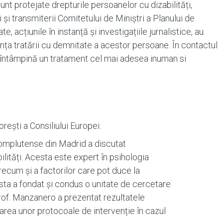
nt protejate drepturile persoanelor cu dizabilități,
i transmiterii Comitetului de Miniștri a Planului de
, acțiunile în instanță şi investigațiile jurnalistice, au
vința tratării cu demnitate a acestor persoane. În contactul
i întâmpină un tratament cel mai adesea inuman si
ești a Consiliului Europei.
Complutense din Madrid a discutat
lități. Acesta este expert în psihologia
 precum și a factorilor care pot duce la
ta a fondat și condus o unitate de cercetare
Prof. Manzanero a prezentat rezultatele
rarea unor protocoale de intervenție în cazul