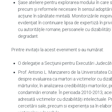
Șase ateliere pentru explorarea modului în care su
precum și reformele necesare în sensul adoptării ș
acțiune în sănătate mintală. Monitorizările inopinate
evidenţiat în continuare lipsa de expertiză în pri
cu autoritățile romane, persoanele cu dizabilităț
degradant.
Printre invitații la acest eveniment s-au numărat:
O delegație a Secţiunii pentru Executări Judecător
Prof. Antonio L. Manzanero de la Universitatea 
despre evaluarea ca martori a victimelor cu dizabi
mărturiilor, în analizarea credibilității martorilor,
condamnări eronate. În perioada 2010-2013, aces
adresată victimelor cu dizabilități intelectuale. 
cercetării sale, precum si experiența sa în elabo