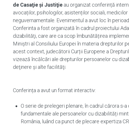
de Casaţie şi Justiţie
au organizat conferință internaț
avocaților, psihologilor, asistenților sociali, medicilor
neguvernamentale. Evenimentul a avut loc în perioada
Conferinta a fost organizată în cadrul proiectului A
dizabilităţi, care are ca scop îmbunătățirea implemen
Miniştri al Consiliului Europei în materia drepturilor p
acest context, judecătorii Curții Europene a Dreptu
vizează încălcări ale drepturilor persoanelor cu dizabil
deţinere şi alte facilităţi.
Conferința a avut un format interactiv:
O serie de prelegeri plenare, în cadrul cărora s-a d
fundamentale ale persoanelor cu dizabilități mint
România, luând ca punct de plecare expertiza CR