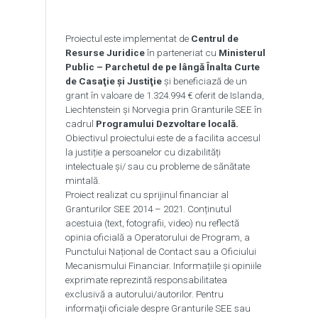
Proiectul este implementat de
Centrul de
Resurse Juridice
în parteneriat cu
Ministerul
Public – Parchetul de pe lângă Înalta Curte
de Casaţie şi Justiţie
și beneficiază de un
grant în valoare de 1.324.994 € oferit de Islanda,
Liechtenstein și Norvegia prin Granturile SEE în
cadrul
Programului Dezvoltare locală.
Obiectivul proiectului este de a facilita accesul
la justiție a persoanelor cu dizabilități
intelectuale și/ sau cu probleme de sănătate
mintală.
Proiect realizat cu sprijinul financiar al
Granturilor SEE 2014 – 2021. Conținutul
acestuia (text, fotografii, video) nu reflectă
opinia oficială a Operatorului de Program, a
Punctului Național de Contact sau a Oficiului
Mecanismului Financiar. Informațiile și opiniile
exprimate reprezintă responsabilitatea
exclusivă a autorului/autorilor. Pentru
informaţii oficiale despre Granturile SEE sau