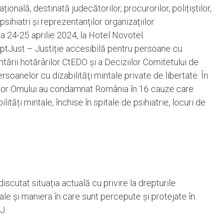
ională, destinată judecătorilor, procurorilor, polițiștilor,
 psihiatri și reprezentanților organizațiilor
 24-25 aprilie 2024, la Hotel Novotel.
daptJust – Justiție accesibilă pentru persoane cu
tării hotărârilor CtEDO și a Deciziilor Comitetului de
ersoanelor cu dizabilităţi mintale private de libertate. În
rilor Omului au condamnat România în 16 cauze care
ități mintale, închise în spitale de psihiatrie, locuri de
iscutat situația actuală cu privire la drepturile
ale și maniera în care sunt percepute și protejate în
J.