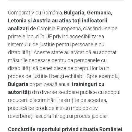
Comparativ cu România,
Bulgaria, Germania,
Letonia și Austria au atins toți indicatorii
analizați
de Comisia Europeană, clasându-se pe
primele locuri în UE privind accesibilizarea
sistemului de justiție pentru persoanele cu
dizabilități. Aceste state au arătat că au adoptat
măsurile necesare pentru ca persoanele cu
dizabilități să beneficieze de dreptul lor la un
proces de justiție liber și echitabil. Spre exemplu,
Bulgaria
organizează anual
traininguri cu
autorități
din diverse sectoare publice cu scopul
reducerii discriminării resimțite de acestea,
practică ce produce într-un mod pozitiv
reverberații asupra întregului proces judiciar.
Concluziile raportului privind situația României