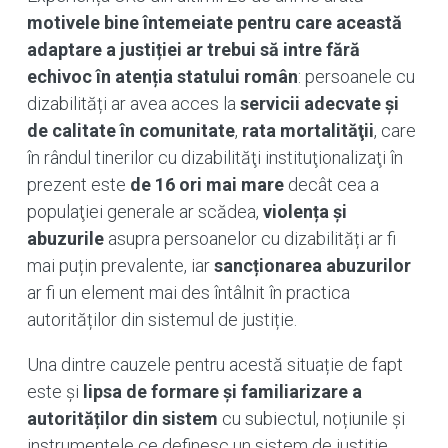
motivele bine întemeiate pentru care această
adaptare a justiției ar trebui să intre fără
echivoc în atenția statului român
: persoanele cu
dizabilități ar avea acces la
servicii adecvate și
de calitate în comunitate
,
rata mortalităţii
, care
în rândul tinerilor cu dizabilităţi instituţionalizaţi în
prezent este
de 16 ori mai mare
decât cea a
populaţiei generale ar scădea,
violența și
abuzurile
asupra persoanelor cu dizabilități ar fi
mai puțin prevalente, iar
sancționarea abuzurilor
ar fi un element mai des întâlnit în practica
autorităților din sistemul de justiție.
Una dintre cauzele pentru acestă situație de fapt
este și
lipsa de formare și familiarizare a
autorităților din sistem
cu subiectul, noțiunile și
instrumentele ce definesc un sistem de justiție