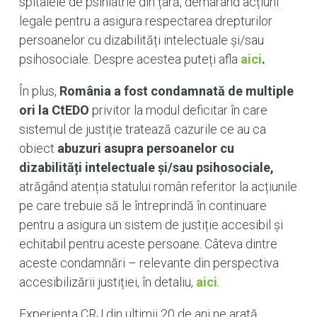
spitalele de psihiatrie din țară, demarând acțiuni
legale pentru a asigura respectarea drepturilor
persoanelor cu dizabilități intelectuale și/sau
psihosociale. Despre acestea puteți afla
aici
.
În plus,
România a fost condamnată de multiple
ori la CtEDO
privitor la modul deficitar în care
sistemul de justiție tratează cazurile ce au ca
obiect
abuzuri asupra persoanelor cu
dizabilități intelectuale și/sau psihosociale,
atrăgând atenția statului român referitor la acțiunile
pe care trebuie să le întreprindă în continuare
pentru a asigura un sistem de justiție accesibil și
echitabil pentru aceste persoane. Câteva dintre
aceste condamnări – relevante din perspectiva
accesibilizării justiției, în detaliu,
aici
.
Experiența CRJ din ultimii 20 de ani ne arată