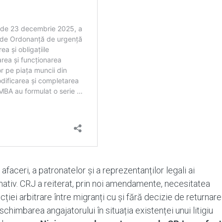
afaceri, a patronatelor și a reprezentanților legali ai
rmativ. CRJ a reiterat, prin noi amendamente, necesitatea
cției arbitrare între migranți cu și fără decizie de returnare
himbarea angajatorului în situația existenței unui litigiu