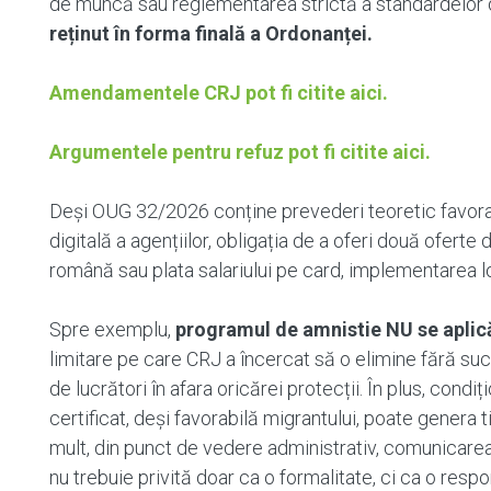
de muncă sau reglementarea strictă a standardelor
reținut în forma finală a Ordonanței.
Amendamentele CRJ pot fi citite aici.
Argumentele pentru refuz pot fi citite aici.
Deși OUG 32/2026 conține prevederi teoretic favor
digitală a agențiilor, obligația de a oferi două oferte
română sau plata salariului pe card, implementarea lor
Spre exemplu,
programul de amnistie NU se aplică
limitare pe care CRJ a încercat să o elimine fără su
de lucrători în afara oricărei protecții. În plus, con
certificat, deși favorabilă migrantului, poate genera t
mult, din punct de vedere administrativ, comunicarea
nu trebuie privită doar ca o formalitate, ci ca o respo