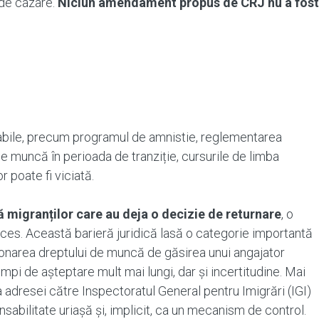
 de cazare.
Niciun amendament propus de CRJ nu a fost
abile, precum programul de amnistie, reglementarea
 de muncă în perioada de tranziție, cursurile de limba
 poate fi viciată.
 migranților care au deja o decizie de returnare
, o
cces. Această barieră juridică lasă o categorie importantă
diționarea dreptului de muncă de găsirea unui angajator
impi de așteptare mult mai lungi, dar și incertitudine. Mai
 adresei către Inspectoratul General pentru Imigrări (IGI)
nsabilitate uriașă și, implicit, ca un mecanism de control.