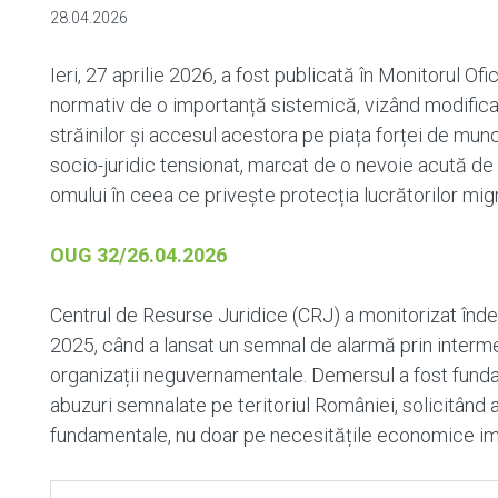
28.04.2026
Ieri, 27 aprilie 2026, a fost publicată în Monitorul Of
normativ de o importanță sistemică, vizând modificar
străinilor și accesul acestora pe piața forței de mun
socio-juridic tensionat, marcat de o nevoie acută de 
omului în ceea ce privește protecția lucrătorilor migr
OUG 32/26.04.2026
Centrul de Resurse Juridice (CRJ) a monitorizat înd
2025, când a lansat un semnal de alarmă prin interm
organizații neguvernamentale. Demersul a fost fun
abuzuri semnalate pe teritoriul României, solicitând 
fundamentale, nu doar pe necesitățile economice im