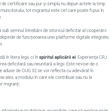
de certificare sau pur și simplu nu depun actele la timp
e muncitorului, tot migrantul este cel care poate fi pus în
.
sub semnul întrebării de istoricul deficitar al cooperării
depinde de funcționarea unei platforme digitale integrate,
i.
în litera legii, ci în
spiritul aplicării ei
. Experiența CRJ
icarea deficitară sau neunitară a legii. Este nevoie de o
re aduse de OUG 32 se vor reflecta cu adevărat în
mai ales, a modului în care ele contribuie sau nu la
r migranți.
informative multilingve, accesibile, care să explice noile