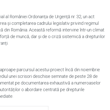
icial al României Ordonanța de Urgență nr. 32, un act
ea și completarea cadrului legislativ privind regimul
că din România. Această reformă intervine într-un climat
forță de muncă, dar și de o criză sistemică a drepturilor
anți.
eaproape parcursul acestui proiect încă din noiembrie
ediul unei scrisori deschise semnate de peste 28 de
damentat pe documentarea exhaustivă a numeroaselor
autorităților o abordare centrată pe drepturile
ediate.