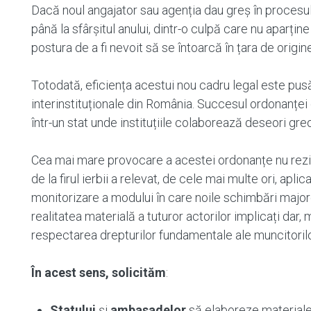
Dacă noul angajator sau agenția dau greș în procesul 
până la sfârșitul anului, dintr-o culpă care nu aparțin
postura de a fi nevoit să se întoarcă în țara de origine
Totodată, eficiența acestui nou cadru legal este pusă 
interinstituționale din România. Succesul ordonanței 
într-un stat unde instituțiile colaborează deseori greo
Cea mai mare provocare a acestei ordonanțe nu rezidă 
de la firul ierbii a relevat, de cele mai multe ori, apl
monitorizare a modului în care noile schimbări majo
realitatea materială a tuturor actorilor implicați dar, 
respectarea drepturilor fundamentale ale muncitorilo
În acest sens, solicităm
:
Statului
și
ambasadelor
să elaboreze materiale 