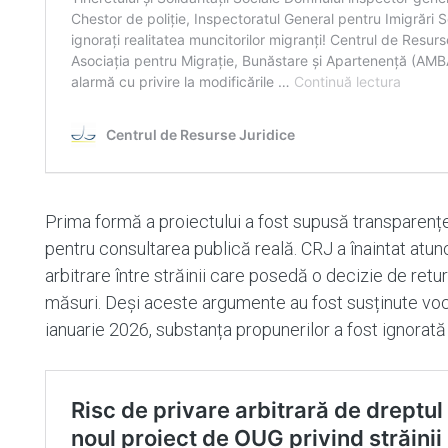
Prima formă a proiectului a fost supusă transparenței
pentru consultarea publică reală. CRJ a înaintat atu
arbitrare între străinii care posedă o decizie de retur
măsuri. Deși aceste argumente au fost susținute vocal
ianuarie 2026, substanța propunerilor a fost ignorată 