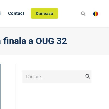
i
Contact
Donează
 finala a OUG 32
Caută
după: