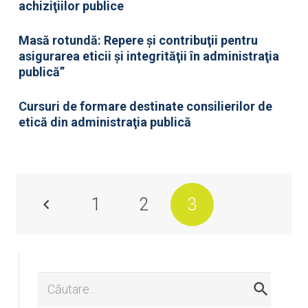
achiziţiilor publice
Masă rotundă: Repere şi contribuţii pentru
asigurarea eticii şi integrităţii în administraţia
publică”
Cursuri de formare destinate consilierilor de
etică din administraţia publică
1
2
3
Caută
după: