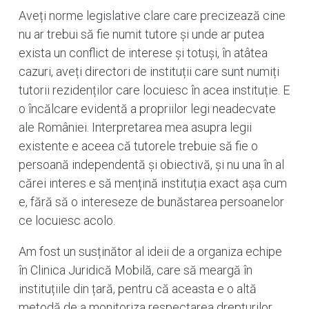
Aveți norme legislative clare care precizează cine
nu ar trebui să fie numit tutore și unde ar putea
exista un conflict de interese și totuși, în atâtea
cazuri, aveți directori de instituții care sunt numiți
tutorii rezidenților care locuiesc în acea instituție. E
o încălcare evidentă a propriilor legi neadecvate
ale României. Interpretarea mea asupra legii
existente e aceea că tutorele trebuie să fie o
persoană independentă și obiectivă, și nu una în al
cărei interes e să mențină instituția exact așa cum
e, fără să o intereseze de bunăstarea persoanelor
ce locuiesc acolo.
Am fost un susținător al ideii de a organiza echipe
în Clinica Juridică Mobilă, care să meargă în
instituțiile din țară, pentru că aceasta e o altă
metodă de a monitoriza respectarea drepturilor