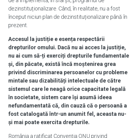
de a implementa, în sfârșit, programul de
dezinstituționalizare. Când, în realitate, nu a fost
început niciun plan de dezinstituționalizare până în
prezent.
Accesul la justiție e esența respectării
drepturilor omului. Dacă nu ai acces la justiție,
nu ai cum să-ți exerciți drepturile fundamentale
și, din păcate, există încă moștenirea grea
privind discriminarea persoanelor cu probleme
mintale sau dizabilități intelectuale de către
sistemul care le neagă orice capacitate legală
în societate, sistem care își asumă ideea
nefundamentată că, din cauză că o persoană a
fost catalogată într-un anumit fel, aceasta nu-
și mai poate exercita drepturile.
România a ratificat Convenția ONU privind