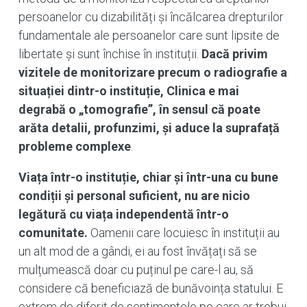
persoanelor cu dizabilități și încălcarea drepturilor
fundamentale ale persoanelor care sunt lipsite de
libertate și sunt închise în instituții.
Dacă privim
vizitele de monitorizare precum o radiografie a
situației dintr-o instituție, Clinica e mai
degrabă o „tomografie”, în sensul că poate
arăta detalii, profunzimi, și aduce la suprafață
probleme complexe
.
Viața într-o instituție, chiar și într-una cu bune
condiții și personal suficient, nu are nicio
legătură cu viața independentă într-o
comunitate.
Oamenii care locuiesc în instituții au
un alt mod de a gândi, ei au fost învățați să se
mulțumească doar cu puținul pe care-l au, să
considere că beneficiază de bunăvoința statului. E
extrem de diferit de sentimentele pe care ar trebui