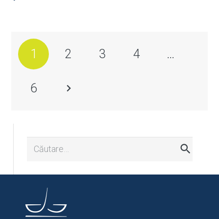
1
2
3
4
…
6
Caută
după: