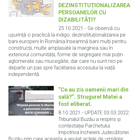
DEZINSTITUȚIONALIZAREA
PERSOANELOR CU
DIZABILITĂȚI?
25.10.2021
-
Se observă cu
ușurință o practică la indigo: dezinstituționalizarea pe
bani europeni în România înseamnă bani mulți pentru
construcții, multe amplasate la marginea sau în
exteriorul comunității, forme de segregare mai puțin
aglomerate sau mucegăite, dar care nu sunt nici pe
departe un pas spre facilitarea accesului la viață
independentă.
”Ce au zis oamenii mari din
sală?”. Strugurel Matei a
fost eliberat.
8.10.2021
-
UPDATE 03.03.2022:
Tribunalul Buzău a respins și
contestația Parchetului
împotriva încheierii Judecătoriei
Buzău prin care aceasta a anulat actele de urmărire