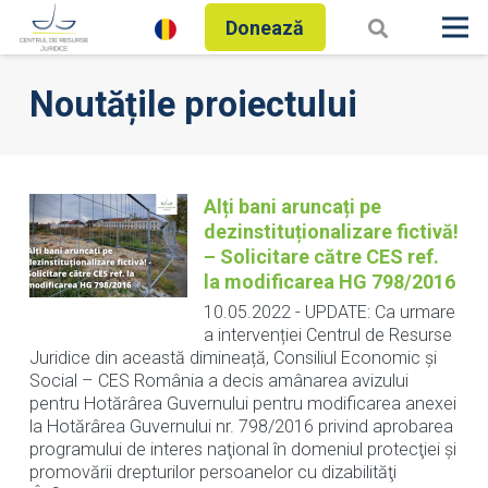
Donează
Noutățile proiectului
Alți bani aruncați pe
dezinstituționalizare fictivă!
– Solicitare către CES ref.
la modificarea HG 798/2016
10.05.2022
-
UPDATE: Ca urmare
a intervenției Centrul de Resurse
Juridice din această dimineață, Consiliul Economic și
Social – CES România a decis amânarea avizului
pentru Hotărârea Guvernului pentru modificarea anexei
la Hotărârea Guvernului nr. 798/2016 privind aprobarea
programului de interes naţional în domeniul protecţiei şi
promovării drepturilor persoanelor cu dizabilităţi