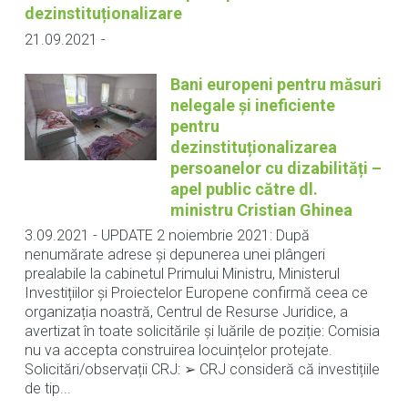
dezinstituționalizare
21.09.2021
-
Bani europeni pentru măsuri
nelegale și ineficiente
pentru
dezinstituționalizarea
persoanelor cu dizabilități –
apel public către dl.
ministru Cristian Ghinea
3.09.2021
-
UPDATE 2 noiembrie 2021: După
nenumărate adrese și depunerea unei plângeri
prealabile la cabinetul Primului Ministru, Ministerul
Investițiilor și Proiectelor Europene confirmă ceea ce
organizația noastră, Centrul de Resurse Juridice, a
avertizat în toate solicitările și luările de poziție: Comisia
nu va accepta construirea locuințelor protejate.
Solicitări/observații CRJ: ➢ CRJ consideră că investițiile
de tip...