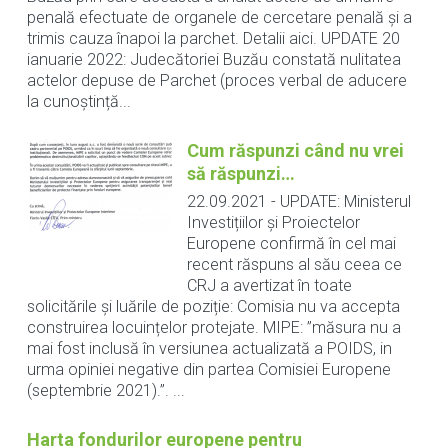
penală efectuate de organele de cercetare penală și a
trimis cauza înapoi la parchet. Detalii aici. UPDATE 20
ianuarie 2022: Judecătoriei Buzău constată nulitatea
actelor depuse de Parchet (proces verbal de aducere
la cunoștință...
Cum răspunzi când nu vrei
să răspunzi…
22.09.2021
-
UPDATE: Ministerul
Investițiilor și Proiectelor
Europene confirmă în cel mai
recent răspuns al său ceea ce
CRJ a avertizat în toate
solicitările și luările de poziție: Comisia nu va accepta
construirea locuințelor protejate. MIPE: ”măsura nu a
mai fost inclusă în versiunea actualizată a POIDS, in
urma opiniei negative din partea Comisiei Europene
(septembrie 2021).”. ...
Harta fondurilor europene pentru