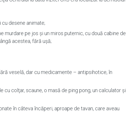
aţi cu desene animate;
ine murdare pe jos şi un miros puternic, cu două cabine de
lângă acestea, fără uşă;
fără veselă, dar cu medicamente – antipsihotice, în
 cu colţar, scaune, o masă de ping pong, un calculator şi
onate în câteva încăperi, aproape de tavan, care aveau