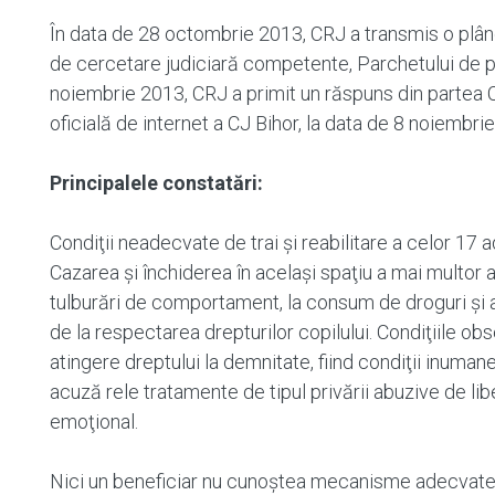
În data de 28 octombrie 2013, CRJ a transmis o plânge
de cercetare judiciară competente, Parchetului de p
noiembrie 2013, CRJ a primit un răspuns din partea C
oficială de internet a CJ Bihor, la data de 8 noiembri
Principalele constatări:
Condiţii neadecvate de trai şi reabilitare a celor 17 a
Cazarea şi închiderea în acelaşi spaţiu a mai multor ad
tulburări de comportament, la consum de droguri şi al
de la respectarea drepturilor copilului. Condiţiile o
atingere dreptului la demnitate, fiind condiţii inuma
acuză rele tratamente de tipul privării abuzive de liber
emoţional.
Nici un beneficiar nu cunoştea mecanisme adecvate d