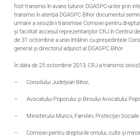
fost transmis în avans tuturor DGASPC-urilor prin in
transmis în atenţia DGASPC Bihor documentul semnat, 
urmare a sesizării transmise Comisiei pentru drepturil
şi facilitat accesul reprezentanţilor CRJ în Centrul d
de 31 octombrie a unei întâlniri cu preşedintele Consi
general şi directorul adjunct al DGASPC Bihor.
În data de 25 octombrie 2013, CRJ a transmis sesizăr
– Consiliului Judeţean Bihor;
– Avocatului Poporului şi Biroului Avocatului Popo
– Ministerului Muncii, Familiei, Protecţiei Sociale
– Comisiei pentru drepturile omului, culte şi minor