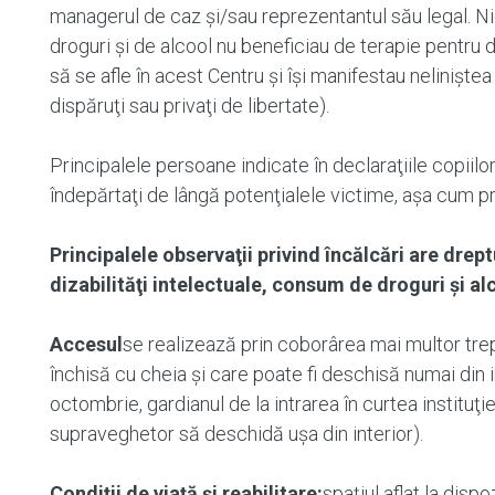
managerul de caz şi/sau reprezentantul său legal. Ni
droguri şi de alcool nu beneficiau de terapie pentru 
să se afle în acest Centru şi îşi manifestau nelinişte
dispăruţi sau privaţi de libertate).
Principalele persoane indicate în declaraţiile copiilor
îndepărtaţi de lângă potenţialele victime, aşa cum 
Principalele observaţii privind încălcări are drep
dizabilităţi intelectuale, consum de droguri şi a
Accesul
se realizează prin coborârea mai multor trept
închisă cu cheia şi care poate fi deschisă numai din 
octombrie, gardianul de la intrarea în curtea instituţiei
supraveghetor să deschidă uşa din interior).
Condiţii de viaţă şi reabilitare:
spaţiul aflat la dispo