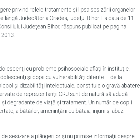
re privind relele tratamente şi lipsa sesizării organelor
e lângă Judecătoria Oradea, judeţul Bihor. La data de 11
onsiliului Judeţean Bihor, răspuns publicat pe pagina
e 2013.
dolescenţi cu probleme psihosociale aflați în instituţie.
olescenţi şi copii cu vulnerabilităţi diferite – de la
cool şi dizabilităţi intelectuale, constituie o gravă abatere
bservate de reprezentanţii CRJ sunt de natură să aducă
ne şi degradante de viaţă şi tratament. Un număr de copii
tate, a bătăilor, ameninţării cu bătaia, injurii şi abuz
e sesizare a plângerilor şi nu primise informaţii despre