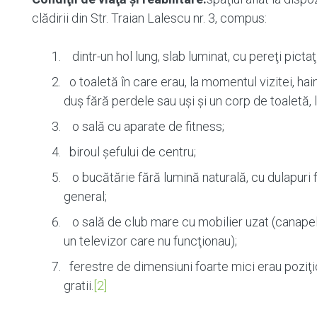
clădirii din Str. Traian Lalescu nr. 3, compus:
dintr-un hol lung, slab luminat, cu pereţi pict
o toaletă în care erau, la momentul vizitei, ha
duş fără perdele sau uşi şi un corp de toaletă, 
o sală cu aparate de fitness;
biroul şefului de centru;
o bucătărie fără lumină naturală, cu dulapuri 
general;
o sală de club mare cu mobilier uzat (canapele
un televizor care nu funcţionau);
ferestre de dimensiuni foarte mici erau poziţi
gratii.
[2]