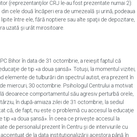
tor (reprezentanţilor CRJ le-au fost prezentate numai 2):
ul din cele două încăperi era de umezeală şi urină, podeaua
lipite între ele, fără noptiere sau alte spaţii de depozitare,
era uzată şi urât mirositoare.
PC Bihor în data de 31 octombrie, a reieșit faptul că
 educaţie de tip «a doua şansă». Totuşi, la momentul vizitei,
nd elemente de tulburări din spectrul autist, era prezent în
i de miercuri, 30 octombrie. Psihologul Centrului a motivat
ială deoarece comportamentul său agresiv perturbă orele,
 târziu, în după-amiaza zilei de 31 octombrie, la sediul
tat că, de fapt, nu este o problemă cu accesul la educaţie
 tip «a doua şansă». În ceea ce priveşte accesul la
ate de personalul prezent în Centru şi de interviurile cu
accentuat de la data instituţionalizării acestora până în