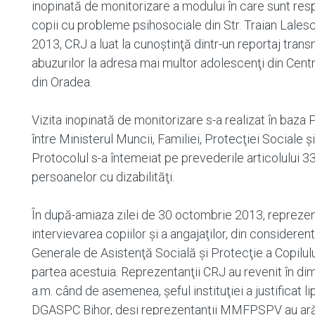
inopinată de monitorizare a modului în care sunt res
copii cu probleme psihosociale din Str. Traian Lalescu
2013, CRJ a luat la cunoştinţă dintr-un reportaj trans
abuzurilor la adresa mai multor adolescenţi din Cen
din Oradea.
Vizita inopinată de monitorizare s-a realizat în baz
între Ministerul Muncii, Familiei, Protecţiei Sociale 
Protocolul s-a întemeiat pe prevederile articolului 33
persoanelor cu dizabilităţi.
În după-amiaza zilei de 30 octombrie 2013, reprezenta
intervievarea copiilor şi a angajaţilor, din consideren
Generale de Asistenţă Socială şi Protecţie a Copilului 
partea acestuia. Reprezentanţii CRJ au revenit în di
a.m. când de asemenea, şeful instituţiei a justificat li
DGASPC Bihor, deși reprezentanţii MMFPSPV au ară