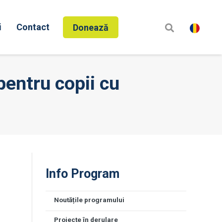
i
Contact
Donează
entru copii cu
Info Program
Noutățile programului
ă
Proiecte în derulare