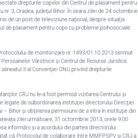
pectate drepturile copiilor din Centrul de plasament pentru
 nr. 3, Oradea, judeţul Bihor. În seara zilei de 24 octombrie
mis de un post de televiziune naţional, despre situaţia
trul de plasament pentru copii cu probleme psihosociale
a Protocolului de monitorizare nr. 1493/01.10.2013 semnat
şi Persoanelor Vârstnice şi Centrul de Resurse Juridice.
 alineatul 3 al Convenţiei ONU privind drepturile
nţilor CRJ nu le-a fost permisă vizitarea Centrului şi
te legate de subordonarea instituţiei directorului Direcţiei
– Bihor şi obţinerea permisiunii de a intra în instituţie din
mineața zilei următoare, 31 octormbrie 2013, orele 9.00
psa informării şi a acordului din partea directorului
tat că Protocolul de colaborare între MMFPSPV şi CRJ a