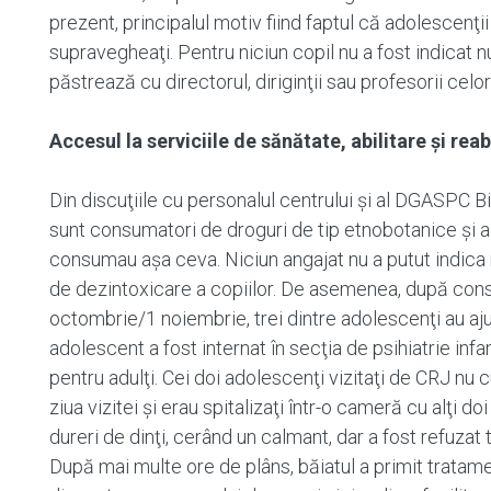
prezent, principalul motiv fiind faptul că adolescenţii 
supravegheaţi. Pentru niciun copil nu a fost indicat
păstrează cu directorul, diriginţii sau profesorii celor
Accesul la serviciile de sănătate, abilitare şi reabi
Din discuţiile cu personalul centrului şi al DGASPC Bi
sunt consumatori de droguri de tip etnobotanice şi alc
consumau așa ceva. Niciun angajat nu a putut indica 
de dezintoxicare a copiilor. De asemenea, după cons
octombrie/1 noiembrie, trei dintre adolescenţi au ajun
adolescent a fost internat în secţia de psihiatrie infant
pentru adulţi. Cei doi adolescenţi vizitaţi de CRJ nu c
ziua vizitei şi erau spitalizaţi într-o cameră cu alţi d
dureri de dinţi, cerând un calmant, dar a fost refuzat 
După mai multe ore de plâns, băiatul a primit tratame