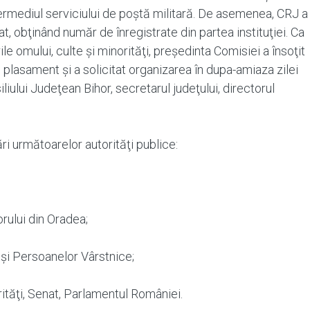
termediul serviciului de poştă militară. De asemenea, CRJ a
obţinând număr de înregistrate din partea instituţiei. Ca
e omului, culte şi minorităţi, preşedinta Comisiei a însoţit
e plasament şi a solicitat organizarea în dupa-amiaza zilei
liului Judeţean Bihor, secretarul judeţului, directorul
i următoarelor autorităţi publice:
rului din Oradea;
 şi Persoanelor Vârstnice;
ităţi, Senat, Parlamentul României.