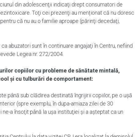
ciunul din adolescenţii indicaţi drept consumatori de
dezintoxicare. Toţi cei prezenţi au menționat că nu doresc
a pentru că nu au o familie aproape (părinţi decedaţi,
 ca abuzatori sunt în continuare angajaţi în Centru, nefiind
prevede Legea nr. 272/2004.
turilor copiilor cu probleme de sănătate mintală,
lcool şi cu tulburări de comportament:
e până sub clădirea destinată îngrijirii copiilor, pe o uşă
interior (spre exemplu, în dupa-amiaza zilei de 30
 ne-a însoţit până la uşa instituţiei şi a aşteptat ca un
ziţia Centrului la data vizitei CRJ era localizat la demisolul