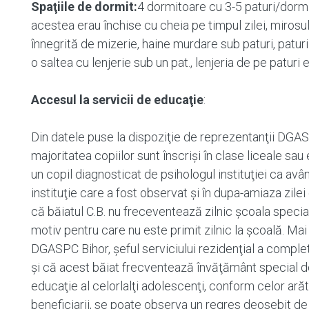
Spaţiile de dormit:
4 dormitoare cu 3-5 paturi/dormi
acestea erau închise cu cheia pe timpul zilei, miros
înnegrită de mizerie, haine murdare sub paturi, paturi 
o saltea cu lenjerie sub un pat., lenjeria de pe paturi 
Accesul la servicii de educaţie
:
Din datele puse la dispoziţie de reprezentanţii DGAS
majoritatea copiilor sunt înscrişi în clase liceale sau
un copil diagnosticat de psihologul instituţiei ca avâ
instituţie care a fost observat şi în dupa-amiaza zile
că băiatul C.B. nu freceventează zilnic şcoala spec
motiv pentru care nu este primit zilnic la şcoală. Mai
DGASPC Bihor, şeful serviciului rezidenţial a comple
și că acest băiat frecventează învăţământ special de
educaţie al celorlalţi adolescenţi, conform celor arăt
beneficiarii, se poate observa un regres deosebit de 