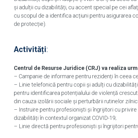
și adulții cu dizabilități, cu accent special pe cei aflați
cu scopul de a identifica acțiuni pentru asigurarea con
de protecție).
Activități
:
Centrul de Resurse Juridice (CRJ) va realiza urmă
– Campanie de informare pentru rezidenți în ceea c
– Linie telefonică pentru copii și adulți cu dizabilită
pentru identificarea potențialului de violență crescut
din cauza izolării sociale și perturbării rutinelor zilnic
– Instruire pentru profesioniști și îngrijitori cu privir
dizabilități în contextul organizat COVID-19;
– Linie directă pentru profesioniști și îngrijitori pentr