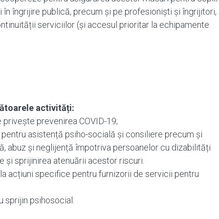
 în îngrijire publică, precum și pe profesioniști și îngrijitori,
tinuității serviciilor (și accesul prioritar la echipamente
toarele activități:
e privește prevenirea COVID-19;
ți pentru asistență psiho-socială și consiliere precum și
ă, abuz și neglijență împotriva persoanelor cu dizabilități
e și sprijinirea atenuării acestor riscuri.
e la acțiuni specifice pentru furnizorii de servicii pentru
u sprijin psihosocial.