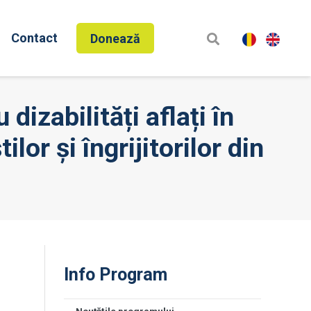
Contact
Donează
dizabilități aflați în
lor și îngrijitorilor din
Info Program