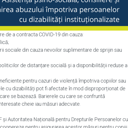
 mare de a contracta COVID-19 din cauza:
lică;
țării sociale din cauza nevoilor suplimentare de sprijin sau
politicilor de distanțare socială și a disponibilității reduse a
eficiente pentru cazuri de violență împotriva copiilor sau
e cu dizabilități pot fi afectate în mod disproporționat de
e care se bazează. Barierele cu care se confruntă
 interesate cheie iau măsuri adecvate.
şi Autoritatea Națională pentru Drepturile Persoanelor cu
ă coopereze pentru asigurarea acestor măsuri pentru copiii