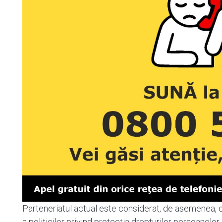
Parteneriatul actual este considerat, de asemenea, 
a politicilor privind protecția drepturilor persoanelor