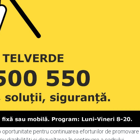
o oportunitate pentru continuarea eforturilor de promovare
 cu dizabilități și dezvoltarea în continuare a cadrului