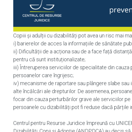
Copiii și adulții cu dizabilități pot avea un risc mai
i) barierelor de acces la informațiile de sănătate pub
ii) Dificultății de a acționa sau de a face față distan
pentru că sunt instituționalizate;
iii) Întreruperea serviciilor de specialitate din cauza 
persoanelor care îngrijesc;
iv) mecanisme de raportare sau plângere slabe sau in
alte încălcări ale drepturilor. De asemenea, persoanel
focar din cauza perturbărilor grave ale serviciilor p
persoanele cu dizabilități pot fi reduse dacă părțile
Centrul pentru Resurse Juridice împreună cu UNICEF 
Dizabilități, Copii și Adopție (ANDPDCA) au decis s